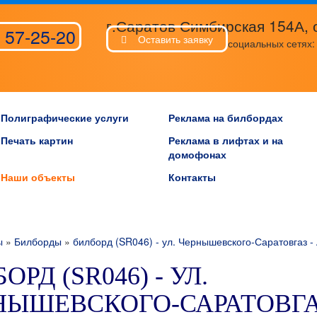
г.Саратов Симбирская 154А, 
 57-25-20
Оставить заявку
социальных сетях
Полиграфические услуги
Реклама на билбордах
Печать картин
Реклама в лифтах и на
домофонах
Наши объекты
Контакты
ы
»
Билборды
»
билборд (SR046) - ул. Чернышевского-Саратовгаз -
ОРД (SR046) - УЛ.
НЫШЕВСКОГО-САРАТОВГАЗ