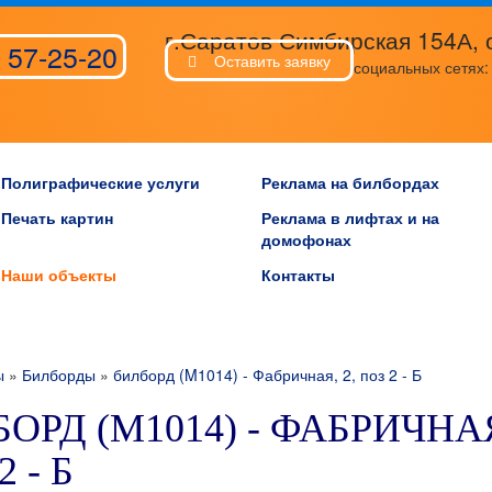
г.Саратов Симбирская 154А, 
 57-25-20
Оставить заявку
социальных сетях
Полиграфические услуги
Реклама на билбордах
Печать картин
Реклама в лифтах и на
домофонах
Наши объекты
Контакты
ы
»
Билборды
»
билборд (M1014) - Фабричная, 2, поз 2 - Б
ОРД (M1014) - ФАБРИЧНАЯ
2 - Б