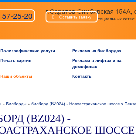
г.Саратов Симбирская 154А, 
 57-25-20
Оставить заявку
социальных сетях
Полиграфические услуги
Реклама на билбордах
Печать картин
Реклама в лифтах и на
домофонах
Наши объекты
Контакты
ы
»
Билборды
»
билборд (BZ024) - Новоастраханское шоссе х Пензен
ОРД (BZ024) -
ОАСТРАХАНСКОЕ ШОССЕ