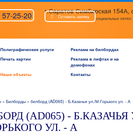
г.Саратов Симбирская 154А, 
 57-25-20
Оставить заявку
социальных сетях
Полиграфические услуги
Реклама на билбордах
Печать картин
Реклама в лифтах и на
домофонах
Наши объекты
Контакты
ы
»
Билборды
»
билборд (AD065) - Б.Казачья ул./М.Горького ул. - А
ОРД (AD065) - Б.КАЗАЧЬЯ 
РЬКОГО УЛ. - А